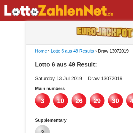
Home
›
Lotto 6 aus 49 Results
›
Draw 13072019
Lotto 6 aus 49 Result:
Saturday 13 Jul 2019
-
Draw 13072019
Main numbers
3
10
26
29
30
Supplementary
3