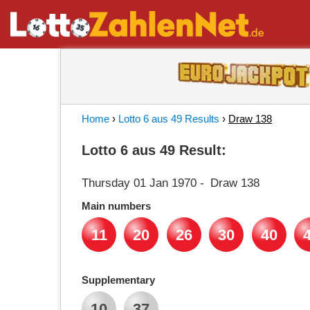
Home
›
Lotto 6 aus 49 Results
›
Draw 138
Lotto 6 aus 49 Result:
Thursday 01 Jan 1970
-
Draw 138
Main numbers
11
20
26
30
40
Supplementary
10
37