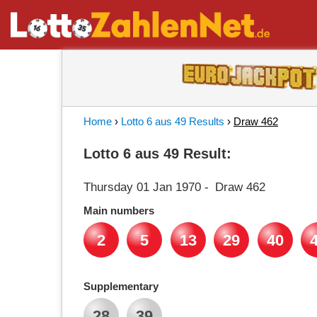
Home
›
Lotto 6 aus 49 Results
›
Draw 462
Lotto 6 aus 49 Result:
Thursday 01 Jan 1970
-
Draw 462
Main numbers
2
5
13
29
40
Supplementary
28
39