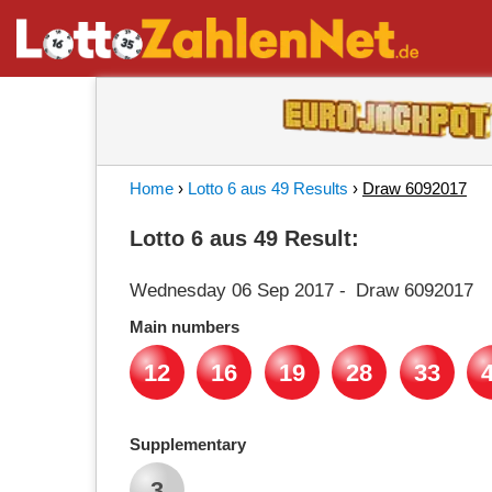
Home
›
Lotto 6 aus 49 Results
›
Draw 6092017
Lotto 6 aus 49 Result:
Wednesday 06 Sep 2017
-
Draw 6092017
Main numbers
12
16
19
28
33
Supplementary
3